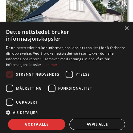
×
Dette nettstedet bruker
informasjonskapsler
807 – GARASJE
Dette nettstedet bruker informasjonskapsler (cookies) for å forbedre
din opplevelse. Ved å bruke nettstedet vårt samtykker du i alle
informasjonskapsler i samsvar med retningslinjene våre for
informasjonskapsler.
Les mer
STRENGT NØDVENDIG
YTELSE
MÅLRETTING
FUNKSJONALITET
UGRADERT
808 – GARASJE
VIS DETALJER
GODTA ALLE
AVVIS ALLE